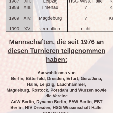
1987
XII.
Leipzig
HSG Wiss. Halle
K
1988
XIII.
Ilmenau
?
K
1989
XIV.
Magdeburg
?
K
1990
XV.
vermutlich
nicht
Mannschaften, die seit 1976 an
diesen Turnieren teilgenommen
haben:
Auswahlteams von
Berlin, Bitterfeld, Dresden, Erfurt, Gera/Jena,
Halle, Leipzig, Lauchhammer,
Magdeburg, Rostock, Potsdam und Wurzen sowie
die Vereine
AdW Berlin, Dynamo Berlin, EAW Berlin, EBT
Berlin, HfV Dresden, HSG Wissenschaft Halle,