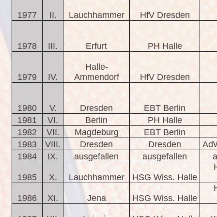
1977
II.
Lauchhammer
HfV Dresden
1978
III.
Erfurt
PH Halle
Halle-
1979
IV.
Ammendorf
HfV Dresden
1980
V.
Dresden
EBT Berlin
1981
VI.
Berlin
PH Halle
1982
VII.
Magdeburg
EBT Berlin
1983
VIII.
Dresden
Dresden
AdW
1984
IX.
ausgefallen
ausgefallen
a
1985
X.
Lauchhammer
HSG Wiss. Halle
1986
XI.
Jena
HSG Wiss. Halle