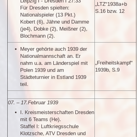
Leipzig I - Dresden I 27:33
„LTZ“1938a+b
Für Dresden spielten:
S.16 bzw. 12
Nationalspieler (13 Pkt.)
Kobert (6), Jähne und Damme
(je4), Dobke (2), Meißner (2),
Blochmann (2).
Meyer gehörte auch 1939 der
Nationalmannschaft an. Er
„Freiheitskampf“
nahm u.a. am Länderspiel mit
1939b, S.9
Polen 1939 und am
Städteturnier in Estland 1939
teil.
07. – 17.Februar 1939
I. Kreismeisterschaften Dresden
mit 6 Teams (He).
Staffel I: Luftkriegsschule
Klotzsche, ATV Dresden und