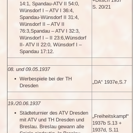
+Ditsch 1937
14:1, Spandau-ATV II 54:0,
S. 20/21
Wünsdorf I – ATV I 36:4,
Spandau-Wünsdorf II 31:4,
Wünsdorf II – ATV II
76:3,Spandau – ATV I 32:3,
Wünsdorf I – II 23:6,Wünsdorf
II- ATV II 22:0, Wünsdorf I –
Spandau 17:12.
08. und 09.05.1937
Werbespiele bei der TH
„DA“ 1937e,S.7
Dresden
19./20.06.1937
Städteturnier des ATV Dresden
„Freiheitskampf“
mit ATV und TH Dresden und
1937b S.13 +
Breslau. Breslau gewann alle
1937d, S.11