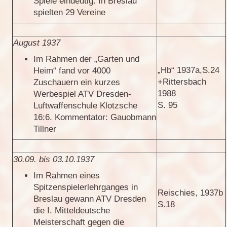
Spiele eindeutig. In Breslau
spielten 29 Vereine
August 1937
Im Rahmen der „Garten und
„Hb“ 1937a,S.24
Heim“ fand vor 4000
+Rittersbach
Zuschauern ein kurzes
1988
Werbespiel ATV Dresden-
S. 95
Luftwaffenschule Klotzsche
16:6. Kommentator: Gauobmann
Tillner
30.09. bis 03.10.1937
Im Rahmen eines
Spitzenspielerlehrganges in
Reischies, 1937b
Breslau gewann ATV Dresden
S.18
die I. Mitteldeutsche
Meisterschaft gegen die