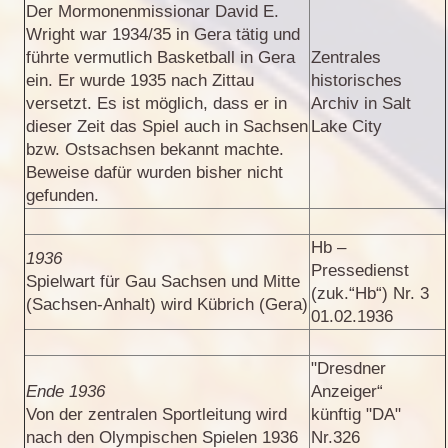
Der Mormonenmissionar David E.
Wright war 1934/35 in Gera tätig und
führte vermutlich Basketball in Gera
Zentrales
ein. Er wurde 1935 nach Zittau
historisches
versetzt. Es ist möglich, dass er in
Archiv in Salt
dieser Zeit das Spiel auch in Sachsen
Lake City
bzw. Ostsachsen bekannt machte.
Beweise dafür wurden bisher nicht
gefunden.
Hb –
1936
Pressedienst
Spielwart für Gau Sachsen und Mitte
(zuk.“Hb“) Nr. 3
(Sachsen-Anhalt) wird Kübrich (Gera)
01.02.1936
"Dresdner
Ende 1936
Anzeiger“
Von der zentralen Sportleitung wird
künftig "DA"
nach den Olympischen Spielen 1936
Nr.326