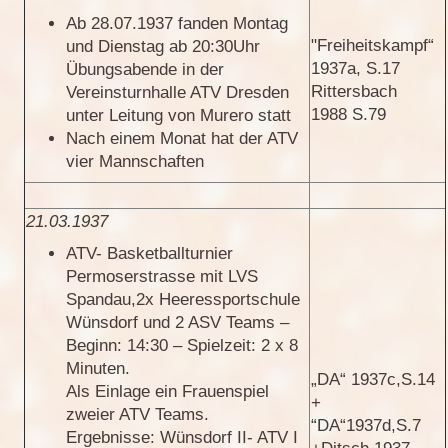
Ab 28.07.1937 fanden Montag
"Freiheitskampf“
und Dienstag ab 20:30Uhr
1937a, S.17
Übungsabende in der
Rittersbach
Vereinsturnhalle ATV Dresden
1988 S.79
unter Leitung von Murero statt
Nach einem Monat hat der ATV
vier Mannschaften
21.03.1937
ATV- Basketballturnier
Permoserstrasse mit LVS
Spandau,2x Heeressportschule
Wünsdorf und 2 ASV Teams –
Beginn: 14:30 – Spielzeit: 2 x 8
Minuten.
„DA“ 1937c,S.14
Als Einlage ein Frauenspiel
+
zweier ATV Teams.
“DA“1937d,S.7
Ergebnisse: Wünsdorf II- ATV I