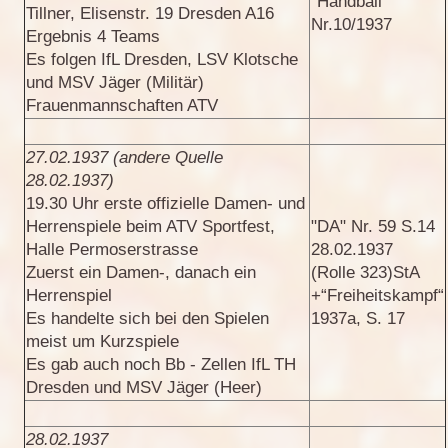
"Handball"
Tillner, Elisenstr. 19 Dresden A16
Nr.10/1937
Ergebnis 4 Teams
Es folgen IfL Dresden, LSV Klotsche
und MSV Jäger (Militär)
Frauenmannschaften ATV
27.02.1937 (andere Quelle
28.02.1937)
19.30 Uhr erste offizielle Damen- und
Herrenspiele beim ATV Sportfest,
"DA" Nr. 59 S.14
Halle Permoserstrasse
28.02.1937
Zuerst ein Damen-, danach ein
(Rolle 323)StA
Herrenspiel
+“Freiheitskampf“
Es handelte sich bei den Spielen
1937a, S. 17
meist um Kurzspiele
Es gab auch noch Bb - Zellen IfL TH
Dresden und MSV Jäger (Heer)
28.02.1937