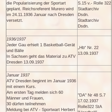
die Popularisierung der Sportart
S.15 v.- Rolle 322
geplant. Reichsreferent Murero wird
Stadtarchiv
im 24.11.1936 Januar nach Dresden
Dsdn.
versetzt.
Stadtarchiv
Dsdn.
1936/1937
Jeder Gau erhielt 1 Basketball-Gerät
„Hb“ Nr. 22
und Bälle
13.09.1937
In Sachsen geht das Material zu ATV
Dresden 13.09.1937
Januar 1937
ATV Dresden beginnt im Januar 1936
mit einem Kurs.
Am ersten Tag melden sich 60
"DA" Nr 48 S.7
Männer und Frauen,
17.02.1937
30 dürfen teilnehmen
Rolle322 StA
Meldung bei ATV - Sportwart Herbert