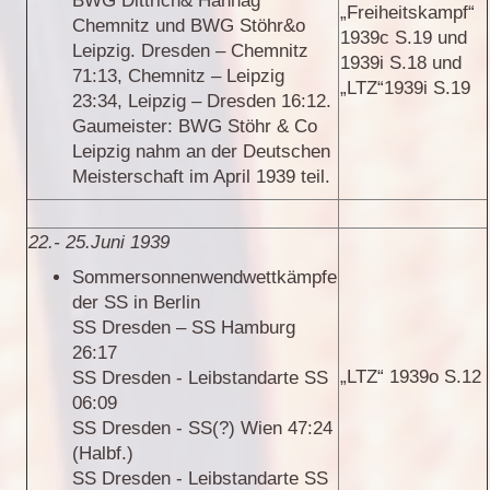
BWG Dittrich& Hannag
„Freiheitskampf“
Chemnitz und BWG Stöhr&o
1939c S.19 und
Leipzig. Dresden – Chemnitz
1939i S.18 und
71:13, Chemnitz – Leipzig
„LTZ“1939i S.19
23:34, Leipzig – Dresden 16:12.
Gaumeister: BWG Stöhr & Co
Leipzig nahm an der Deutschen
Meisterschaft im April 1939 teil.
22.- 25.Juni 1939
Sommersonnenwendwettkämpfe
der SS in Berlin
SS Dresden – SS Hamburg
26:17
„LTZ“ 1939o S.12
SS Dresden - Leibstandarte SS
06:09
SS Dresden - SS(?) Wien 47:24
(Halbf.)
SS Dresden - Leibstandarte SS