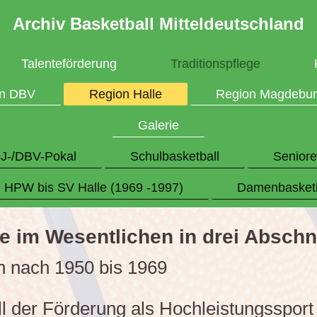
Archiv Basketball Mitteldeutschland
Talenteförderung
Traditionspflege
en DBV
Region Halle
Region Magdebur
Galerie
J-/DBV-Pokal
Schulbasketball
Senior
 HPW bis SV Halle (1969 -1997)
Damenbasketb
le im Wesentlichen in drei Abschn
n nach 1950 bis 1969
 der Förderung als Hochleistungssport 