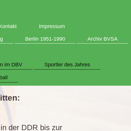
Kontakt
Impressum
g
Berlin 1951-1990
Archiv BVSA
en im DBV
Sportler des Jahres
all
itten:
in der DDR bis zur